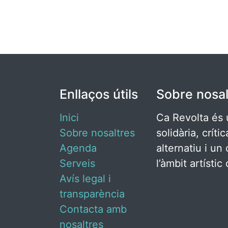
Enllaços útils
Sobre nosal
Inici
Ca Revolta és 
Sobre nosaltres
solidària, críti
Agenda
alternatiu i un 
Serveis
l’àmbit artísti
Avís legal i
transparència
Contacta amb
nosaltres