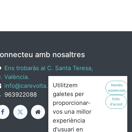
onnecteu amb nosaltres
Ens trobaràs al C. Santa Teresa,
. València.
Utilitzem
info@carevolta.org
Només
essencials
galetes per
963922088
Estic
proporcionar-
d'acord
vos una millor
experiència
d'usuari en