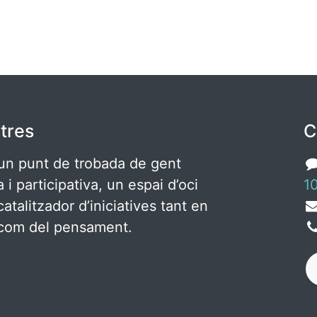
tres
C
un punt de trobada de gent
ca i participativa, un espai d’oci
10
catalitzador d’iniciatives tant en
c com del pensament.