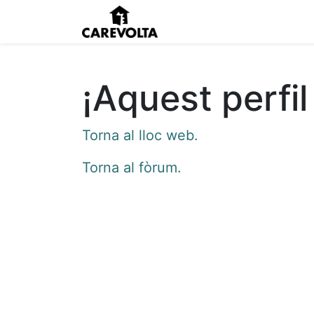
Inici
Agenda
Pens
¡Aquest perfil
Torna al lloc web.
Torna al fòrum.