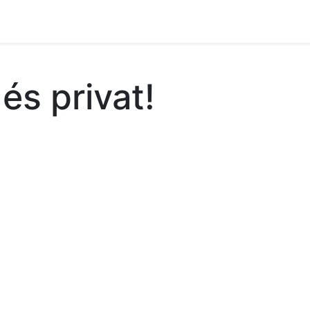
ament crític
Espai social
Tallers
Transparènc
 és privat!