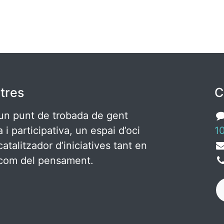
tres
C
un punt de trobada de gent
ca i participativa, un espai d’oci
10
catalitzador d’iniciatives tant en
c com del pensament.