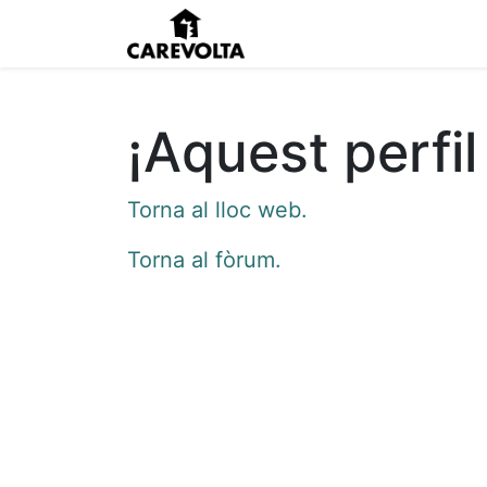
Inici
Agenda
Pens
¡Aquest perfil
Torna al lloc web.
Torna al fòrum.