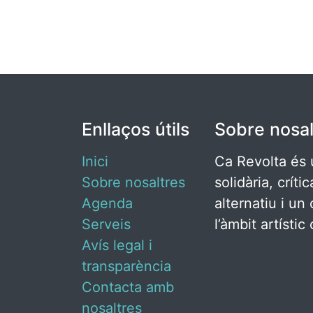
Enllaços útils
Sobre nosal
Inici
Ca Revolta és 
Sobre nosaltres
solidària, críti
Agenda
alternatiu i un 
Serveis
l’àmbit artísti
Avís legal i
transparència
Contacta amb
nosaltres