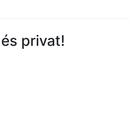
ament crític
Espai social
Tallers
Transparènc
 és privat!