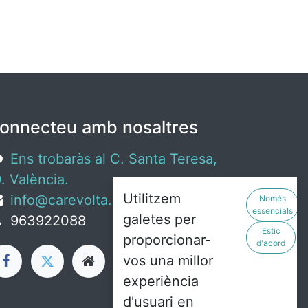
onnecteu amb nosaltres
Ens trobaràs al C. Santa Teresa,
. València.
Utilitzem
info@carevolta.org
Només
essencials
galetes per
963922088
Estic
proporcionar-
d'acord
vos una millor
experiència
d'usuari en