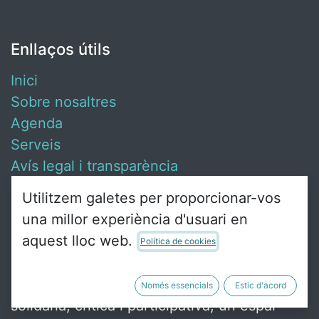
Enllaços útils
Inici
Sobre nosaltres
Agenda
Serveis
Avís legal i transparència
Contacta amb nosaltres
Utilitzem galetes per proporcionar-vos
una millor experiència d'usuari en
aquest lloc web.
Política de cookies
Sobre nosaltres
Ca Revolta és un punt de trobada de gent
Només essencials
Estic d'acord
solidària, crítica i participativa, un espai