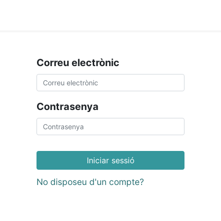
ament crític
Espai social
Tallers
Transparènc
Correu electrònic
Contrasenya
Iniciar sessió
No disposeu d'un compte?