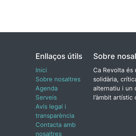
Enllaços útils
Sobre nosal
Inici
Ca Revolta és 
Sobre nosaltres
solidària, críti
Agenda
alternatiu i un 
Serveis
l’àmbit artísti
Avís legal i
transparència
Contacta amb
nosaltres