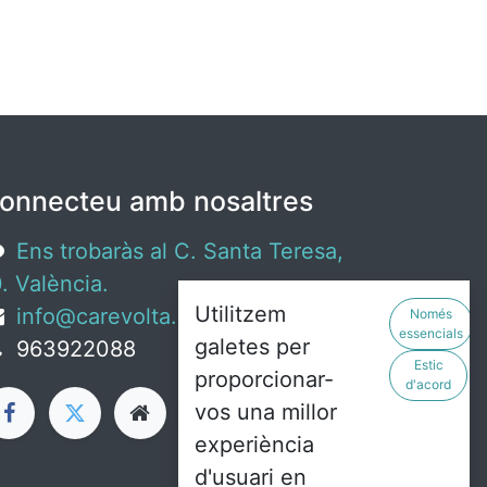
onnecteu amb nosaltres
Ens trobaràs al C. Santa Teresa,
. València.
Utilitzem
info@carevolta.org
Només
essencials
galetes per
963922088
Estic
proporcionar-
d'acord
vos una millor
experiència
d'usuari en