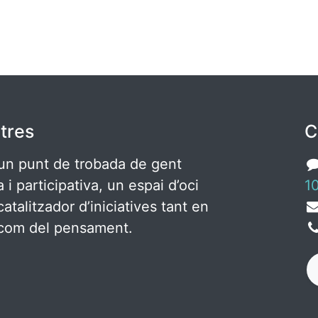
tres
C
un punt de trobada de gent
ca i participativa, un espai d’oci
10
catalitzador d’iniciatives tant en
c com del pensament.