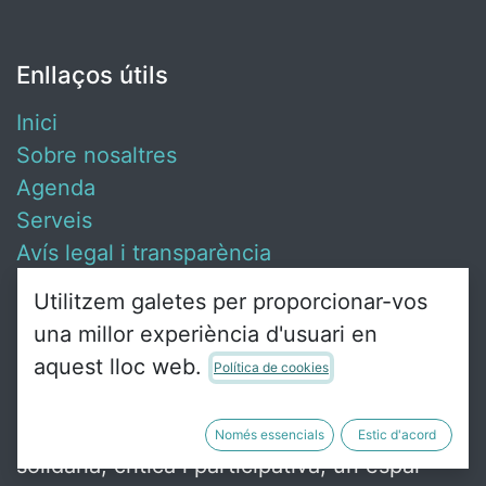
Enllaços útils
Inici
Sobre nosaltres
Agenda
Serveis
Avís legal i transparència
Contacta amb nosaltres
Utilitzem galetes per proporcionar-vos
una millor experiència d'usuari en
aquest lloc web.
Política de cookies
Sobre nosaltres
Ca Revolta és un punt de trobada de gent
Només essencials
Estic d'acord
solidària, crítica i participativa, un espai