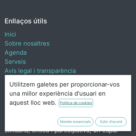
Enllaços útils
Inici
Sobre nosaltres
Agenda
Serveis
Avís legal i transparència
Contacta amb nosaltres
Utilitzem galetes per proporcionar-vos
una millor experiència d'usuari en
aquest lloc web.
Política de cookies
Sobre nosaltres
Ca Revolta és un punt de trobada de gent
Només essencials
Estic d'acord
solidària, crítica i participativa, un espai