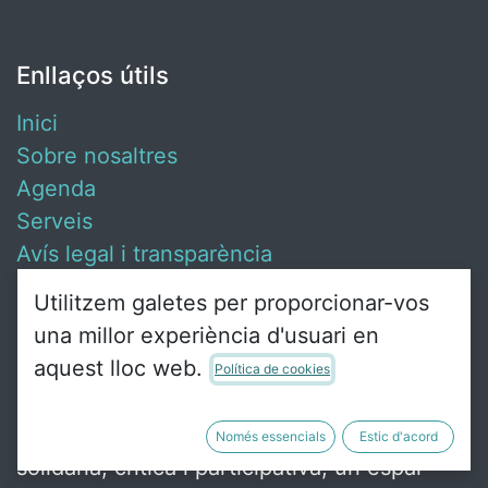
Enllaços útils
Inici
Sobre nosaltres
Agenda
Serveis
Avís legal i transparència
Contacta amb nosaltres
Utilitzem galetes per proporcionar-vos
una millor experiència d'usuari en
aquest lloc web.
Política de cookies
Sobre nosaltres
Ca Revolta és un punt de trobada de gent
Només essencials
Estic d'acord
solidària, crítica i participativa, un espai