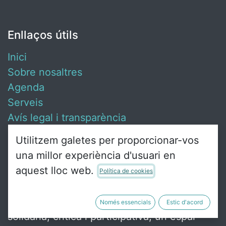
Enllaços útils
Inici
Sobre nosaltres
Agenda
Serveis
Avís legal i transparència
Contacta amb nosaltres
Utilitzem galetes per proporcionar-vos
una millor experiència d'usuari en
aquest lloc web.
Política de cookies
Sobre nosaltres
Ca Revolta és un punt de trobada de gent
Només essencials
Estic d'acord
solidària, crítica i participativa, un espai