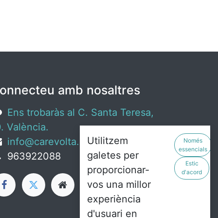
onnecteu amb nosaltres
Ens trobaràs al C. Santa Teresa,
. València.
Utilitzem
info@carevolta.org
Només
essencials
galetes per
963922088
Estic
proporcionar-
d'acord
vos una millor
experiència
d'usuari en