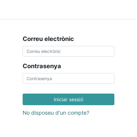
ament crític
Espai social
Tallers
Transparènc
Correu electrònic
Contrasenya
Iniciar sessió
No disposeu d'un compte?