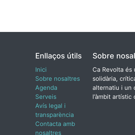
Enllaços útils
Sobre nosal
Inici
Ca Revolta és 
Sobre nosaltres
solidària, críti
Agenda
alternatiu i un 
Serveis
l’àmbit artísti
Avís legal i
transparència
Contacta amb
nosaltres