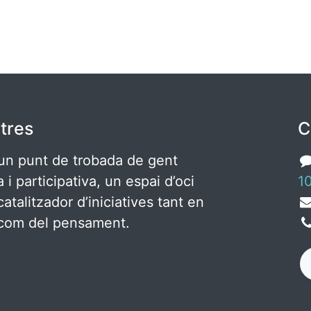
tres
C
un punt de trobada de gent
ca i participativa, un espai d’oci
10
catalitzador d’iniciatives tant en
c com del pensament.