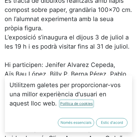
Es tracta de dibuixos realitzats amb llapis
compost sobre paper, grandària 100x70 cm.
on l’alumnat experimenta amb la seua
pròpia figura.
L’exposició s’inaugura el dijous 3 de juliol a
les 19 h i es podrà visitar fins al 31 de juliol.
Hi participen: Jenifer Alvarez Cepeda,
Aïs Bau López, Billy P. Berna Pérez, Pablo
Blasco Guzmán, Eva Boira Talens, Candela
Utilitzem galetes per proporcionar-vos
Carbonell Sabater, Iris Cardona Escandell,
una millor experiència d'usuari en
Carla Esparza Forner, María Esparza
aquest lloc web.
Política de cookies
Galiana, Manuel Esteban Masanet, Ariadna
Gosp Morell, Tereza Ivanova, Olga
Només essencials
Estic d'acord
Kosheleva, Irene Libros Soler, Aitana Mira