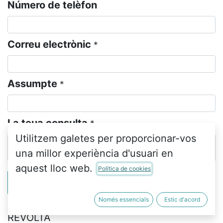
Número de telèfon
Correu electrònic
*
Assumpte
*
La teua consulta
*
Utilitzem galetes per proporcionar-vos
una millor experiència d'usuari en
aquest lloc web.
Política de cookies
Publicar
Només essencials
Estic d'acord
CENTRE DE RECURSOS JUST RAMÍREZ-CA
REVOLTA