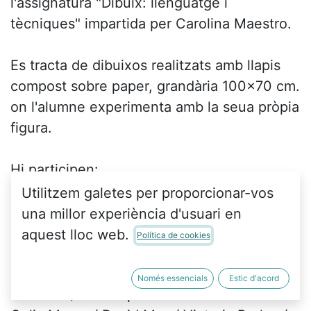
l'assignatura "Dibuix: llenguatge i
tècniques" impartida per Carolina Maestro.
Es tracta de dibuixos realitzats amb llapis
compost sobre paper, grandària 100x70 cm.
on l'alumne experimenta amb la seua pròpia
figura.
Hi participen:
Marina Abad / Laia Beneyto / Charlotte
Utilitzem galetes per proporcionar-vos
Boulou /Estrella Caballero
una millor experiència d'usuari en
Marco Cabanes / Claudia Campello / Fátima
aquest lloc web.
Política de cookies
C. Carrasco / Irene Correa
Silvia Fayos / Neus Gascó / Noelia Gimeno /
Només essencials
Estic d'acord
Blas lssa / Eva Llopis