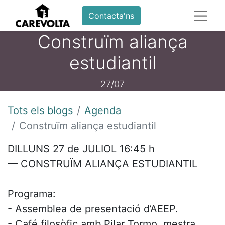
Contacta'ns
Construïm aliança
estudiantil
27/07
Tots els blogs
Agenda
Construïm aliança estudiantil
DILLUNS 27 de JULIOL 16:45 h
— CONSTRUÏM ALIANÇA ESTUDIANTIL
Programa:
- Assemblea de presentació d’AEEP.
- ⁠Café filosòfic amb Pilar Tormo, mestra