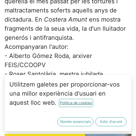
querellà el mes passat per les tortures i
maltractaments soferts aquells anys de
dictadura. En
Costera Amunt
ens mostra
fragments de la seua vida, la d'un lluitador
generós i antifranquista.
Acompanyaran l'autor:
- Alberto Gómez Roda, arxiver
FEIS/CCOOPV
- Roser Santolària, mestra jubilada.
Associació Macarella.
Utilitzem galetes per proporcionar-vos
una millor experiència d'usuari en
Ho organitzen:
Querella Argentina
,
aquest lloc web.
Política de cookies
FEIS/CCOOPV i Ca Revolta
Només essencials
Estic d'acord