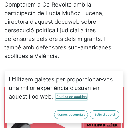
Comptarem a Ca Revolta amb la
participació de Lucía Muñoz Lucena,
directora d'aquest docuweb sobre
persecució política i judicial a tres
defensores dels drets dels migrants. I
també amb defensores sud-americanes
acollides a València.
Ací podeu veure
el teaser
.
Utilitzem galetes per proporcionar-vos
una millor experiència d'usuari en
aquest lloc web.
Política de cookies
Només essencials
Estic d'acord