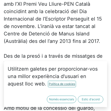
amb l’XI Premi Veu Lliure-PEN Català
coincidint amb la celebració del Dia
Internacional de l’Escriptor Perseguit el 15
de novembre. L’iranià va estar tancat al
Centre de Detenció de Manus Island
(Austràlia) des del l’any 2013 fins al 2017.
Des de la presó i a través de missatges de
WhatsApp, va escriure el llibre
Cap altre
Utilitzem galetes per proporcionar-vos
amic que les muntanyes
recentment
una millor experiència d'usuari en
publicat en català per l’editorial Raig Verd,
aquest lloc web.
Política de cookies
una obra que va merèixer el prestigiós
premi Victorian de Literatura.
Només essencials
Estic d'acord
Amb motiu de la concessió del guardó,