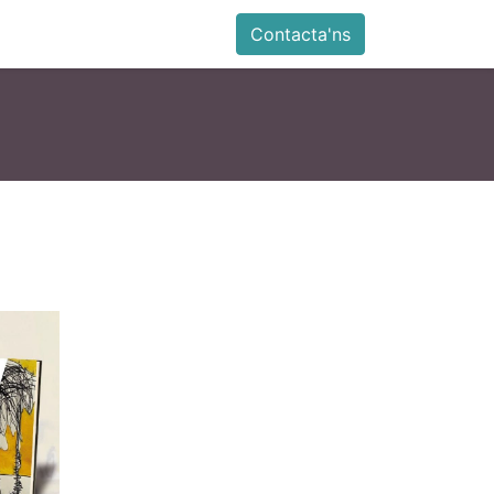
ia
Altres
Antiga web
Botiga
Esdevenimen
Contacta'ns