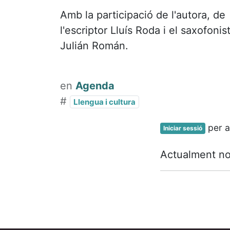
Amb la participació de l'autora, de
l'escriptor Lluís Roda i el saxofonis
Julián Román.
en
Agenda
#
Llengua i cultura
per a
Iniciar sessió
Actualment no