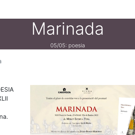
ament crític
Espai social
Tallers
Transparènc
Marinada
05/05: poesia
a
OESIA
XLII
e
na.