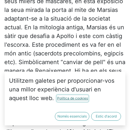
seus milers de màscares, en està exposició
la seua mirada la porta al mite de Marsias
adaptant-se a la situació de la societat
actual. En la mitologia antiga, Marsias és un
sàtir que desafia a Apol·lo i este com càstig
l'escorxa. Este procediment es va fer en el
món antic (sacerdots precolombins, egipcis
etc). Simbòlicament “canviar de pell" és una
manera de Renaixement. Hi ha en els seus
personatges: somriures forçats com en les
Utilitzem galetes per proporcionar-vos
selfies, rostres emergint de la cova i molta
una millor experiència d'usuari en
soledat pròpia de l'individualisme tan
aquest lloc web.
Política de cookies
salvatge que vivim"
Només essencials
Estic d'acord
Es podrà visitar fins al 12 de gener de