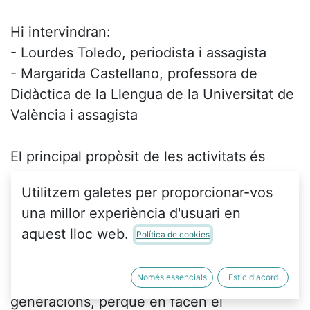
Hi intervindran:
- Lourdes Toledo, periodista i assagista
- Margarida Castellano, professora de
Didàctica de la Llengua de la Universitat de
València i assagista
El principal propòsit de les activitats és
llegir i interpretar l’assagista des de
Utilitzem galetes per proporcionar-vos
l’actualitat. I en conseqüència, el que volem
una millor experiència d'usuari en
és donar veu a joves que han treballat
aquest lloc web.
Política de cookies
diversos vessants de l’obra de Fuster i el
ressò que tenen encara. Sense descurar, és
Només essencials
Estic d'acord
clar, la presència de persones d’altres
generacions, perquè en facen el