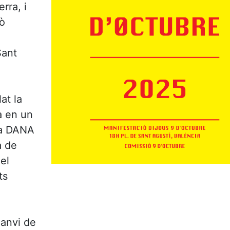
rra, i
rò
a
Sant
at la
a en un
 la DANA
a de
el
ts
 canvi de