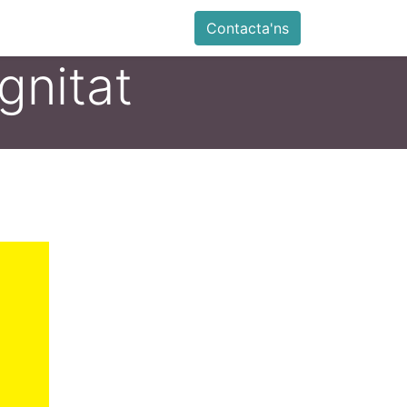
ia
Altres
Antiga web
Botiga
Esdevenimen
Contacta'ns
ignitat