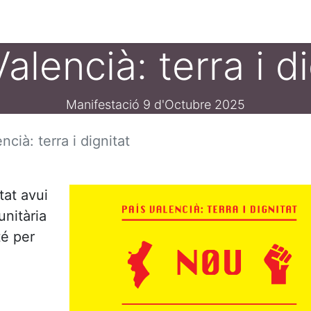
ament crític
Espai social
Tallers
Transparènc
alencià: terra i d
Manifestació 9 d'Octubre 2025
ncià: terra i dignitat
tat avui
unitària
té per