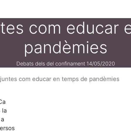
ament crític
Espai social
Tallers
Transparènc
tes com educar 
pandèmies
Debats dels del confinament 14/05/2020
juntes com educar en temps de pandèmies
Ca
 la
 a
versos