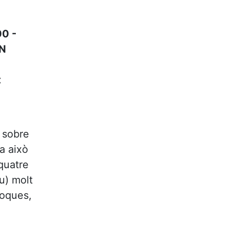
0 -
N
t
 sobre
a això
quatre
u) molt
poques,