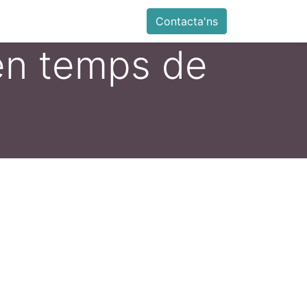
ia
Altres
Antiga web
Botiga
Esdevenimen
Contacta'ns
en temps de