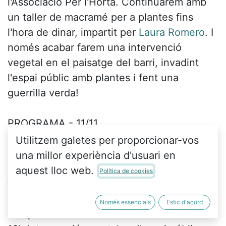
l'Associació Per l'Horta. Continuarem amb
un taller de macramé per a plantes fins
l'hora de dinar, impartit per
Laura Romero
. I
només acabar farem una intervenció
vegetal en el paisatge del barri, invadint
l'espai públic amb plantes i fent una
guerrilla verda!
PROGRAMA - 11/11
10h Ruta sobre les plantes i la
Utilitzem galetes per proporcionar-vos
infraestructura verda de Ciutat Vella
una millor experiència d'usuari en
11,30-14h Taller: crea un macramé per a les
aquest lloc web.
Política de cookies
teues plantes! (i les del veïnat)
14,30h Dinar de germanor: porta per a
Només essencials
Estic d'acord
compartir!