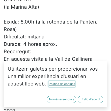
(la Marina Alta)
Eixida: 8.00h (a la rotonda de la Pantera
Rosa)
Dificultat: mitjana
Durada: 4 hores aprox.
Recorregut:
En aquesta visita a la Vall de Gallinera
recorrerem:
Utilitzem galetes per proporcionar-vos
una millor experiència d'usuari en
-4 dels 8 pobles de la Vall: Benialí,
aquest lloc web.
Política de cookies
⁠Benissivà, ⁠Benitaia i ⁠Benirrama.
-2 dels llavadors que tenen intervencions
Només essencials
Estic d'acord
del projecte Les cures a la Vall de Gallinera