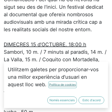
sigut seu des de l'inici. Un festival dedicat
al documental que ofereix nombrosos
audiovisuals amb una mirada crítica cap a
les realitats socials del nostre entorn.
DIMECRES 15 d’OCTUBRE. 18:00 h
Sambori, 10 m. / 7 minuts al paradís, 14 m. /
La Valla, 15 m. / Coquito con Mortadella,
41m. / Sexo, Drogas y No Hubo Rock&Roll,
Utilitzem galetes per proporcionar-vos
31,30 m.
una millor experiència d'usuari en
aquest lloc web.
Política de cookies
DIJOUS 16 d’OCTUBRE. 18:00 h
Hugo, 38 m. / Buscant el meu propi nom,
Només essencials
Estic d'acord
39 m. / Tejiendo rebeldías, mujeres en