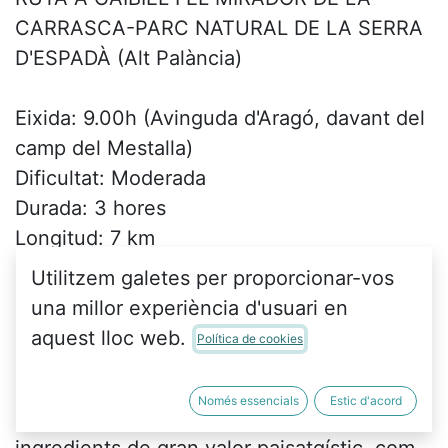
CARRASCA-PARC NATURAL DE LA SERRA
D'ESPADÀ (Alt Palància)
Eixida: 9.00h (Avinguda d'Aragó, davant del
camp del Mestalla)
Dificultat: Moderada
Durada: 3 hores
Longitud: 7 km
Desnivell: 350m
Utilitzem galetes per proporcionar-vos
una millor experiència d'usuari en
Recorregut: Ruta circular que començarem
aquest lloc web.
Política de cookies
a Gaibiel, des d'on farem cap a la Fuente
del Vicario, i a continuació cap al camí de la
Només essencials
Estic d'acord
Costalata, un encantador recorregut amb