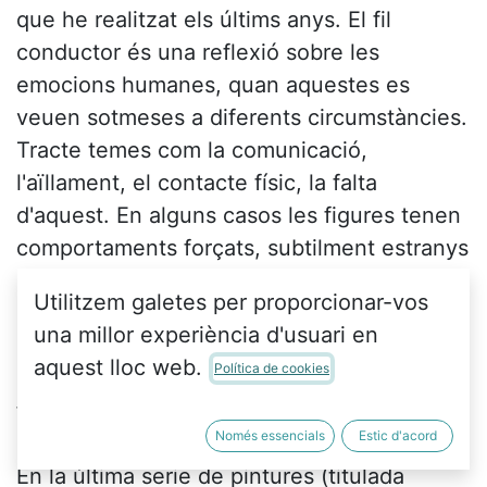
que he realitzat els últims anys. El fil
conductor és una reflexió sobre les
emocions humanes, quan aquestes es
veuen sotmeses a diferents circumstàncies.
Tracte temes com la comunicació,
l'aïllament, el contacte físic, la falta
d'aquest. En alguns casos les figures tenen
comportaments forçats, subtilment estranys
que conviden a la reflexió. La posició dels
Utilitzem galetes per proporcionar-vos
cossos de les figures, els seus
una millor experiència d'usuari en
comportaments, les formes i colors
aquest lloc web.
Política de cookies
d'aquestes i la relació que tenen amb les
formes i colors del fons reforcen el
Només essencials
Estic d'acord
missatge de l´obra.
En la última serie de pintures (titulada