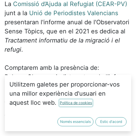
La
Comissió d’Ajuda al Refugiat (CEAR-PV)
junt a la
Unió de Periodistes Valencians
presentaran l'informe anual de l'Observatori
Sense Tòpics, que en el 2021 es dedica al
Tractament informatiu de la migració i el
refugi
.
Comptarem amb la presència de:
Paloma Chen, periodista autora de l'informe
Utilitzem galetes per proporcionar-vos
Lorena Tortosa, periodista, en
una millor experiència d'usuari en
representació de la Unió de Periodistes
aquest lloc web.
Valencians
Política de cookies
Adrián Vives, tècnic d'incidència de CEAR-
PV
Només essencials
Estic d'acord