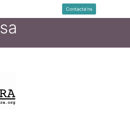
ia
Altres
Antiga web
Botiga
Esdevenimen
Contacta'ns
esa