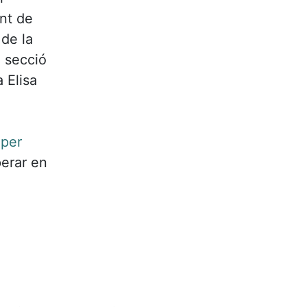
nt de
 de la
a secció
 Elisa
 per
perar en