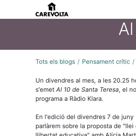
Inici
Agenda
Pens
Al
Tots els blogs
Pensament crític
Un divendres al mes, a les 20.25 h
s'emet
Al 10 de Santa Teresa
, el n
programa a Ràdio Klara.
En l'edició del divendres 7 de juny
parlàrem sobre la proposta de "llei
llibertat educativa" amb Alícia Mart