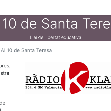
ament crític
Espai social
Tallers
Transparènc
 10 de Santa Ter
Llei de llibertat educativa
Al 10 de Santa Teresa
ores,
ostre
 de
í