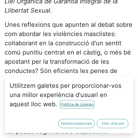
Llei Orgànica de Garantia Integral de la
Llibertat Sexual
.
Unes reflexions que apunten al debat sobre
com abordar les violències masclistes:
col·laborant en la construcció d'un sentit
comú punitiu centrat en el càstig, o més bé
apostant per la transformació de les
conductes? Són eficients les penes de
presó per a eradicar els comportaments
Utilitzem galetes per proporcionar-vos
antisocials, o cal enfocar la violència
una millor experiència d'usuari en
masclista com un problema estructural,
aquest lloc web.
Política de cookies
antropològic i social i que per tant precisa
d'educació, pedagogia i solucions integrals?
Només essencials
Estic d'acord
Ací podeu llegir l'article
Objeccions