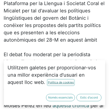
Plataforma per la Llengua i Societat Coral el
Micalet per tal d'avaluar les polítiques
lingüístiques del govern del Botànic i
conéixer les propostes dels partits polítics
que es presenten a les eleccions
autonòmiques del 28-M en aquest àmbit
El debat fou moderat per la periodista
Violeta Tena i va comptar amb Pedro Ruiz,
Utilitzem galetes per proporcionar-vos
del PSPV; Nathalie Torres, de Compromís;
una millor experiència d'usuari en
Víctor Mansanet, d’Unides Podem; i Mikel
aquest lloc web.
Política de cookies
Forcada, d’Esquerra Republicana del País
Valencià
Només essencials
Estic d'acord
Moisés Pérez en feu
aquesta crònica
per al