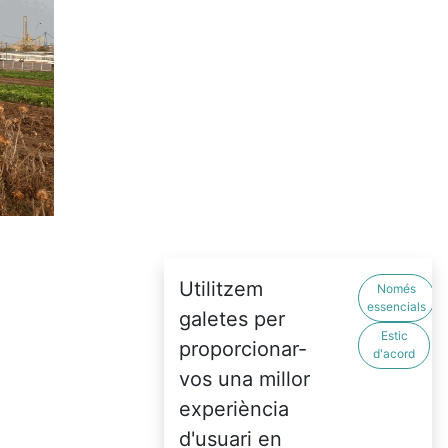
Utilitzem
Només
essencials
galetes per
Estic
proporcionar-
d'acord
vos una millor
experiència
d'usuari en