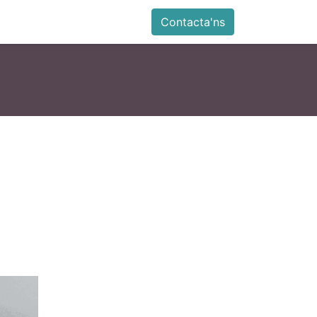
ia
Altres
Antiga web
Botiga
Esdevenimen
Contacta'ns