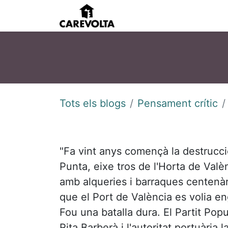
Inici
Agenda
Pens
Tots els blogs
Pensament crític
"Fa vint anys començà la destrucci
Punta, eixe tros de l'Horta de Valè
amb alqueries i barraques centenàr
que el Port de València es volia eng
Fou una batalla dura. El Partit Popu
Rita Barberà i l'autoritat portuària l