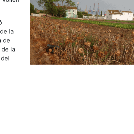
ó
de la
a de
 de la
 del