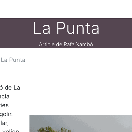
ament crític
Espai social
Tallers
Transparènc
La Punta
Article de Rafa Xambó
La Punta
ó de La
ncia
ies
olir.
lar,
a volien