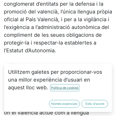
conglomerat d’entitats per la defensa i la
promoció del valencià, l’única llengua pròpia
oficial al País Valencià, i per a la vigilància i
l’exigència a l’administració autonòmica del
compliment de les seues obligacions de
protegir-la i respectar-la establertes a
l’Estatut d’Autonomia.
Així, les entitats reunides han explicat que,
Utilitzem galetes per proporcionar-vos
davant el retrocés d’ús social del valencià i
una millor experiència d'usuari en
de les accions del govern actual
aquest lloc web.
Política de cookies
d’arraconament i d’ús de la llengua com a
element de conflicte i divisió, s’han agrupat
per tal de proposar a la ciutadania activitats
Només essencials
Estic d'acord
on el valencià actue com a llengua