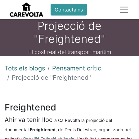
Contacta'ns
Projecció de
"Freightened"
El cost real del transport marítim
Tots els blogs
Pensament crític
Projecció de "Freightened"
Freightened
Ahir va tenir lloc
a Ca Revolta
la projecció del
documental
Freightened
, de Denis Delestrac, organitzada pel
col·lectiu
Rebel·lió Extinció València
. L'activitat s'emmarca en les