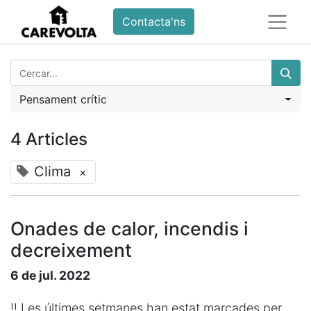
Contacta'ns
Pensament crític
4 Articles
Clima
×
Onades de calor, incendis i
decreixement
6 de jul. 2022
‼️ Les últimes setmanes han estat marcades per