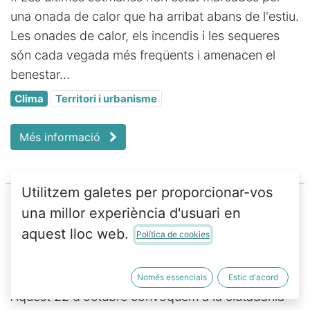
una onada de calor que ha arribat abans de l'estiu.
Les onades de calor, els incendis i les sequeres
són cada vegada més freqüents i amenacen el
benestar...
Clima
Territori i urbanisme
Més informació
Utilitzem galetes per proporcionar-vos
una millor experiència d'usuari en
aquest lloc web.
No a l'ampliació del port
Política de cookies
8 d’oct. 2021
Només essencials
Estic d'acord
Aquest 22 d'octubre convoquem a la ciutadania