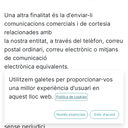
Una altra finalitat és la d'enviar-li
comunicacions comercials i de cortesia
relacionades amb
la nostra entitat, a través del telèfon, correu
postal ordinari, correu electrònic o mitjans
de comunicació
electrònica equivalents.
Utilitzem galetes per proporcionar-vos
Si l'usuari no marca l'acceptació de la
una millor experiència d'usuari en
casella corresponent abans de l'enviament
aquest lloc web.
Política de cookies
de la sol·licitud
de consulta, no rebrà comunicacions
Només essencials
Estic d'acord
comercials i d'interés d'aquesta entitat,
sense perjudici