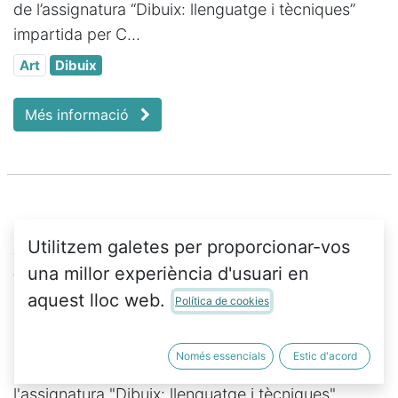
de l’assignatura “Dibuix: llenguatge i tècniques”
impartida per C...
Art
Dibuix
Més informació
Autoretrats
Utilitzem galetes per proporcionar-vos
una millor experiència d'usuari en
19 de juny 2024
Agenda
aquest lloc web.
Política de cookies
DIMECRES 3 de JULIOL 19:30 h - Inauguració de
l'EXPOSICIÓ AUTORETRATS, treballs finals
Només essencials
Estic d'acord
d'alumnes de 2n curs de Belles arts de
l'assignatura "Dibuix: llenguatge i tècniques"