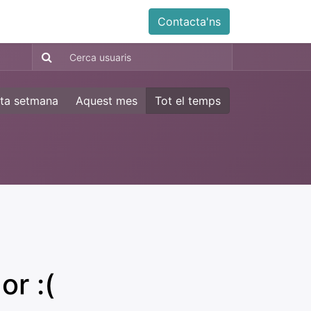
ia
Altres
Antiga web
Botiga
Esdevenimen
Contacta'ns
ta setmana
Aquest mes
Tot el temps
or :(