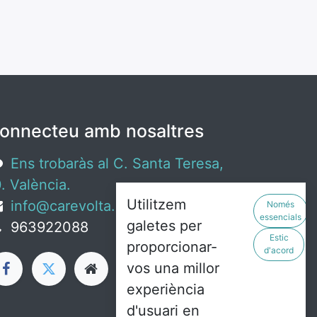
onnecteu amb nosaltres
Ens trobaràs al C. Santa Teresa,
. València.
Utilitzem
info@carevolta.org
Només
essencials
galetes per
963922088
Estic
proporcionar-
d'acord
vos una millor
experiència
d'usuari en