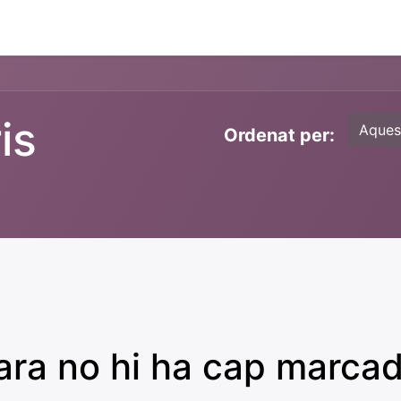
ament crític
Espai social
Tallers
Transparènc
is
Aques
Ordenat per:
ra no hi ha cap marcad