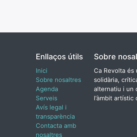
Enllaços útils
Sobre nosal
Inici
Ca Revolta és 
Sobre nosaltres
solidària, críti
Agenda
alternatiu i un 
Serveis
l’àmbit artísti
Avís legal i
transparència
Contacta amb
nosaltres