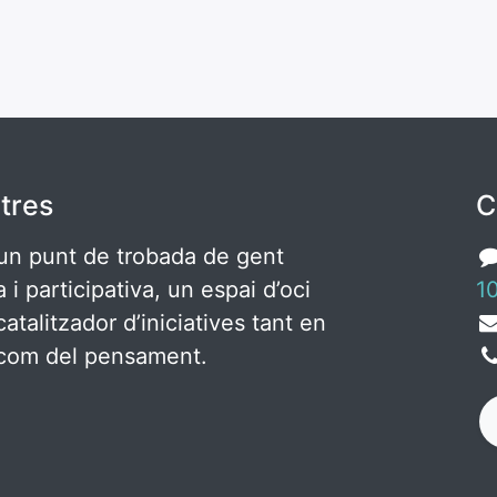
tres
C
un punt de trobada de gent
ca i participativa, un espai d’oci
10
catalitzador d’iniciatives tant en
c com del pensament.