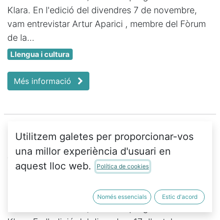
Klara. En l'edició del divendres 7 de novembre,
vam entrevistar Artur Aparici , membre del Fòrum
de la...
Llengua i cultura
Més informació
Utilitzem galetes per proporcionar-vos
Al 10 de Santa Teresa
una millor experiència d'usuari en
aquest lloc web.
Política de cookies
29 d’oct. 2025
Un divendres al mes, a les 20.25 hores, s'emet Al
Només essencials
Estic d'acord
10 de Santa Teresa , el nostre programa a Ràdio