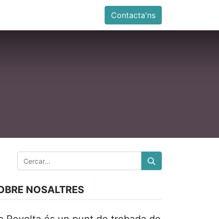
ia
Altres
Antiga web
Botiga
Esdevenimen
Contacta'ns
OBRE NOSALTRES