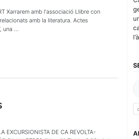
C
ge
arrarem amb l'associació Llibre con
un
relacionats amb la literatura. Actes
ca
 una ...
l’
S
s
A EXCURSIONISTA DE CA REVOLTA-
A