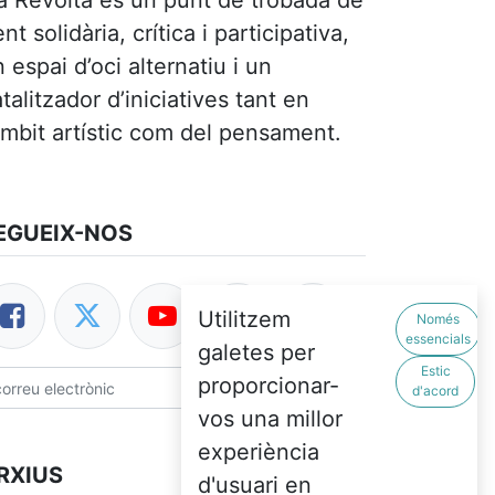
a Revolta és un punt de trobada de
nt solidària, crítica i participativa,
 espai d’oci alternatiu i un
talitzador d’iniciatives tant en
àmbit artístic com del pensament.
EGUEIX-NOS
Utilitzem
Només
essencials
galetes per
Estic
proporcionar-
Subscriure's
d'acord
vos una millor
experiència
RXIUS
d'usuari en