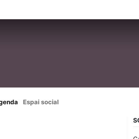
ament crític
Espai social
Tallers
Transparènc
genda
Espai social
S